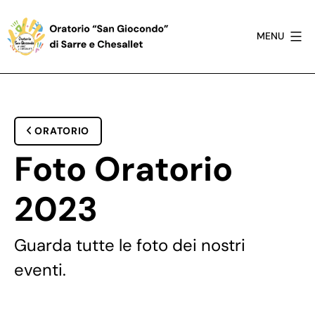
Salta
al
MENU
contenuto
Oratorio
San
Giocondo
di
ORATORIO
Sarre
Foto
Oratorio
2023
Guarda tutte le foto dei nostri
eventi.